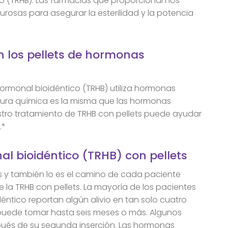
o (TRHB). Las farmacias que proporcionan los
urosas para asegurar la esterilidad y la potencia
n los pellets de hormonas
ormonal bioidéntico (TRHB) utiliza hormonas
uctura química es la misma que las hormonas
estro tratamiento de TRHB con pellets puede ayudar
.*
l bioidéntico (TRHB) con pellets
 y también lo es el camino de cada paciente
 la TRHB con pellets. La mayoría de los pacientes
éntico reportan algún alivio en tan solo cuatro
puede tomar hasta seis meses o más. Algunos
spués de su segunda inserción. Las hormonas