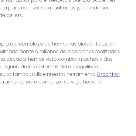
si son aptos para el Método Biote. Los pacientes
da para analizar sus resultados y, cuando sea
e pellets.
rapia de reemplazo de hormonas bioidénticas en
ximadamente 6 millones de inserciones realizadas
 una década, hemos visto cambiar muchas vidas
 alguno de los síntomas del desequilibrio
lta familiar, utilice nuestra herramienta
Encontrar
rramienta para comenzar su viaje hacia el