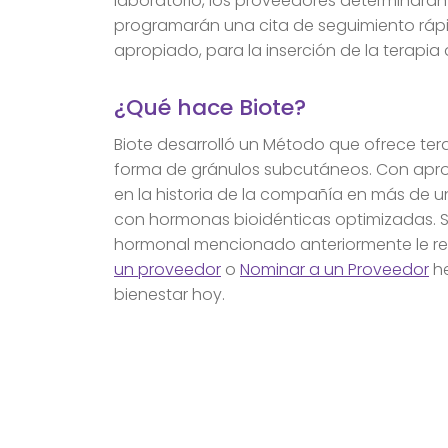
laboratorio, los proveedores determinarán 
programarán una cita de seguimiento rápi
apropiado, para la inserción de la terapia d
¿Qué hace Biote?
Biote desarrolló un Método que ofrece te
forma de gránulos subcutáneos. Con apro
en la historia de la compañía en más de
con hormonas bioidénticas optimizadas. Si
hormonal mencionado anteriormente le resu
un proveedor
o
Nominar a un Proveedor
he
bienestar hoy.