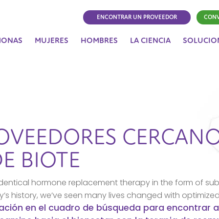
ENCONTRAR UN PROVEEDOR
CONV
MONAS
MUJERES
HOMBRES
LA CIENCIA
SOLUCIO
OVEEDORES CERCAN
E BIOTE
dentical hormone replacement therapy in the form of sub
ny’s history, we’ve seen many lives changed with optimize
icación en el cuadro de búsqueda para encontrar a