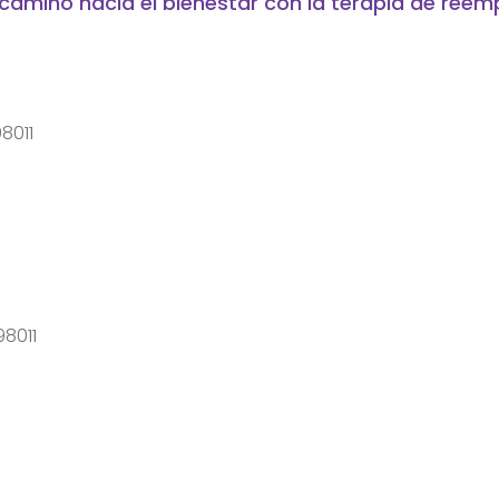
l camino hacia el bienestar con la terapia de ree
98011
98011