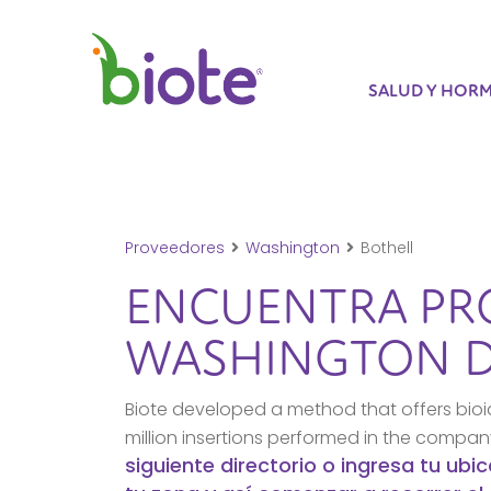
SALUD Y HOR
Proveedores
Washington
Bothell
ENCUENTRA PR
WASHINGTON
D
Biote developed a method that offers bioi
million insertions performed in the compa
siguiente directorio o ingresa tu ub