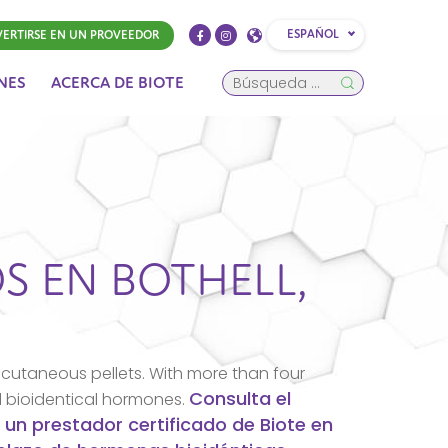
ESPAÑOL
ERTIRSE EN UN PROVEEDOR
NES
ACERCA DE BIOTE
OS EN
BOTHELL,
cutaneous pellets. With more than four
Consulta el
d bioidentical hormones.
 un prestador certificado de Biote en