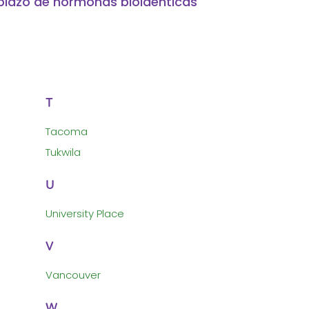
mplazo de hormonas bioidénticas
T
Tacoma
Tukwila
U
University Place
V
Vancouver
W