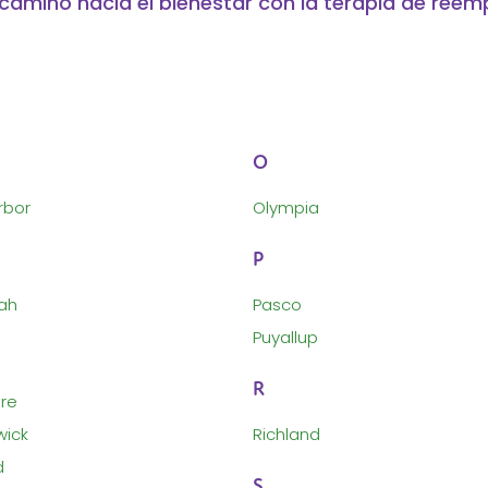
l camino hacia el bienestar con la terapia de ree
O
rbor
Olympia
P
ah
Pasco
Puyallup
R
re
wick
Richland
d
S