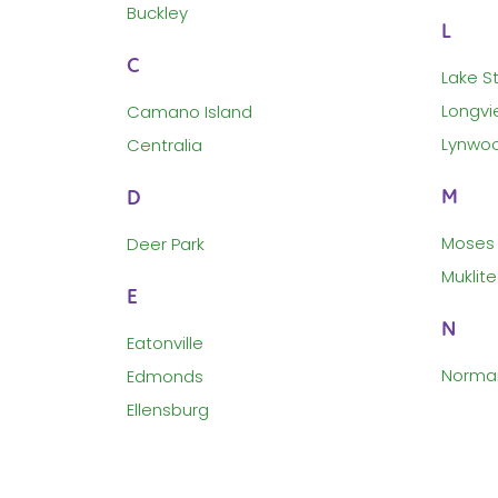
Buckley
L
C
Lake S
Longvi
Camano Island
Lynwo
Centralia
M
D
Moses 
Deer Park
Muklit
E
N
Eatonville
Norman
Edmonds
Ellensburg