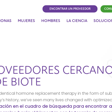
ENCONTRAR UN PROVEEDOR
CONV
MONAS
MUJERES
HOMBRES
LA CIENCIA
SOLUCIO
OVEEDORES CERCANO
E BIOTE
dentical hormone replacement therapy in the form of sub
ny’s history, we’ve seen many lives changed with optimize
icación en el cuadro de búsqueda para encontrar a