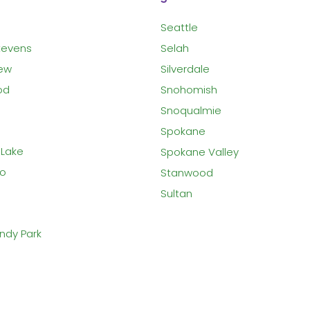
Seattle
tevens
Selah
ew
Silverdale
od
Snohomish
Snoqualmie
Spokane
Lake
Spokane Valley
eo
Stanwood
Sultan
dy Park