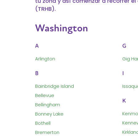
tu zona y así comenzar a recorrer e
(TRHB).
Washington
A
G
Arlington
Gig Ha
B
I
Bainbridge Island
Issaqu
Bellevue
K
Bellingham
Kenmo
Bonney Lake
Kenne
Bothell
Kirklan
Bremerton