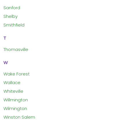
Sanford
Shelby
Smithfield
T
Thomasville
W
Wake Forest
Wallace
Whiteville
Willmington
Wilmington
Winston Salem