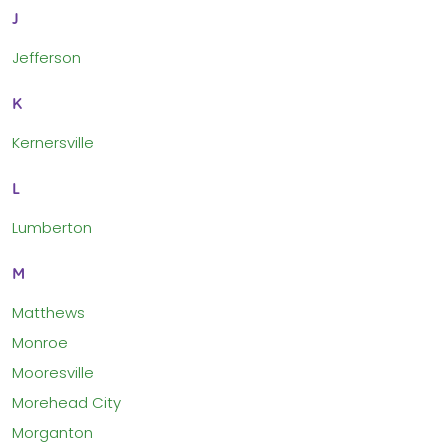
J
Jefferson
K
Kernersville
L
Lumberton
M
Matthews
Monroe
Mooresville
Morehead City
Morganton