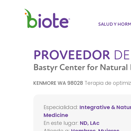
SALUD Y HOR
PROVEEDOR
DE
Bastyr Center for Natural
KENMORE
WA
98028
Terapia de optimiz
Especialidad:
Integrative & Natu
Medicine
En este lugar:
ND, LAc
Atiende a:
Hombres, Mujeres