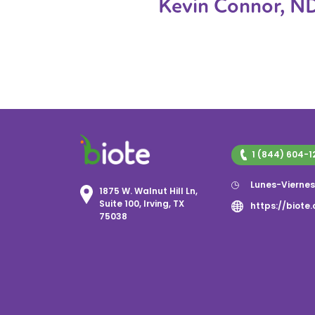
Kevin Connor, ND
1 (844) 604-1
Lunes-Vierne
1875 W. Walnut Hill Ln,
Suite 100, Irving, TX
https://biote
75038