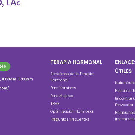
, LAc
TERAPIA HORMONAL
ENLACE
246
ÚTILES
Beneficios de la Terapia
s, 8:00am-5:00pm
Hormonal
Nutracéuti
Para Hombres
.com/
Historias d
Para Mujeres
Encontrar 
TRHB
Proveedor
Optimización Hormonal
Relaciones
inversioni
Preguntas Frecuentes