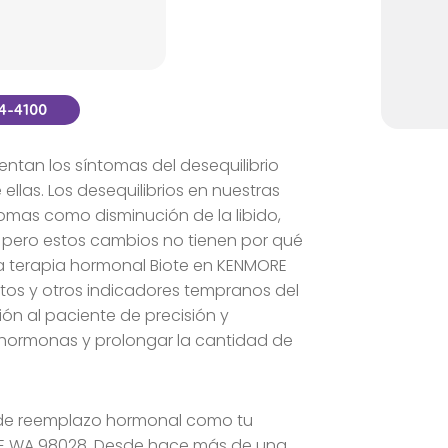
34-4100
ntan los síntomas del desequilibrio
llas. Los desequilibrios en nuestras
mas como disminución de la libido,
pero estos cambios no tienen por qué
a terapia hormonal Biote en KENMORE
tos y otros indicadores tempranos del
ón al paciente de precisión y
 hormonas y prolongar la cantidad de
 de reemplazo hormonal como tu
RE WA 98028. Desde hace más de una