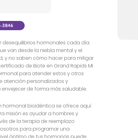
5-3846
 desequilibrios hormonales cada día.
 van desde la niebla mental y el
dad, y no saben cómo hacer para mitigar
rtificado de Biote en Grand Rapids MI
ormonal para atender estos y otros
e atención personalizados y
a envejecer de forma más saludable.
n hormonal bioidéntica se ofrece aquí
tra misión es ayudar a hombres y
ravés de la terapia de reemplazo
nosotros para programar una
nivel óptimo de tus hormonas puede