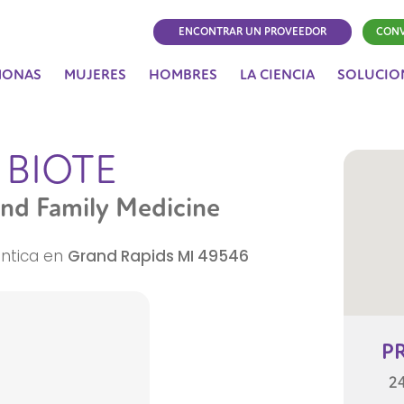
ENCONTRAR UN PROVEEDOR
CONV
MONAS
MUJERES
HOMBRES
LA CIENCIA
SOLUCIO
 BIOTE
and Family Medicine
éntica en
Grand Rapids
MI
49546
P
24