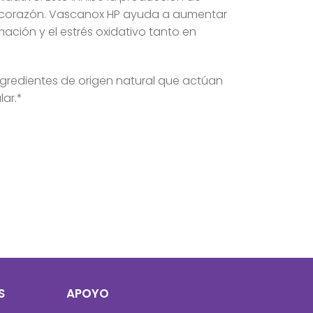
el corazón. Vascanox HP ayuda a aumentar
mación y el estrés oxidativo tanto en
redientes de origen natural que actúan
ar.*
S
APOYO