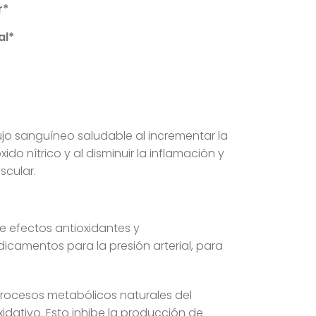
r*
al*
jo sanguíneo saludable al incrementar la
do nítrico y al disminuir la inflamación y
scular.
e efectos antioxidantes y
camentos para la presión arterial, para
procesos metabólicos naturales del
idativo. Esto inhibe la producción de