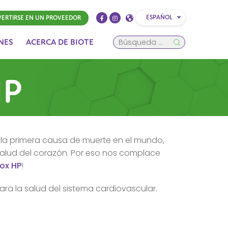
ESPAÑOL
ERTIRSE EN UN PROVEEDOR
NES
ACERCA DE BIOTE
HP
la primera causa de muerte en el mundo,
alud del corazón. Por eso nos complace
ox HP
!
ara la salud del sistema cardiovascular.