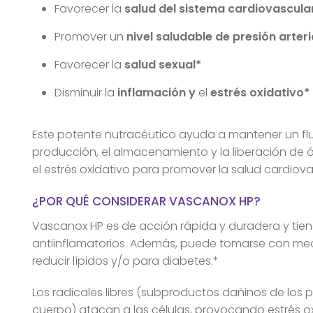
Favorecer la
salud del sistema cardiovascula
Promover un
nivel saludable de presión arteri
Favorecer la
salud sexual*
Disminuir la
inflamación y
el
estrés oxidativo*
Este potente nutracéutico ayuda a mantener un flu
producción, el almacenamiento y la liberación de óxi
el estrés oxidativo para promover la salud cardiova
¿POR QUÉ CONSIDERAR VASCANOX HP?
Vascanox HP es de acción rápida y duradera y tien
antiinflamatorios. Además, puede tomarse con medi
reducir lípidos y/o para diabetes.*
Los radicales libres (subproductos dañinos de los 
cuerpo) atacan a las células, provocando estrés ox