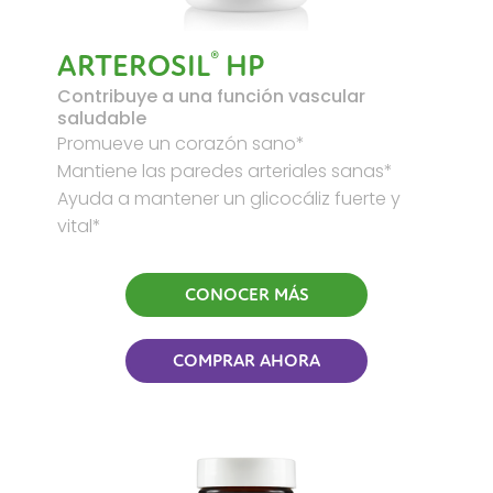
®
ARTEROSIL
HP
Contribuye a una función vascular
saludable
Promueve un corazón sano*
Mantiene las paredes arteriales sanas*
Ayuda a mantener un glicocáliz fuerte y
vital*
CONOCER MÁS
COMPRAR AHORA